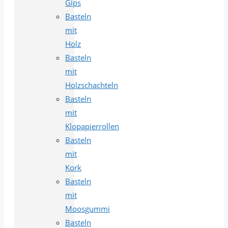
Gips
Basteln
mit
Holz
Basteln
mit
Holzschachteln
Basteln
mit
Klopapierrollen
Basteln
mit
Kork
Basteln
mit
Moosgummi
Basteln