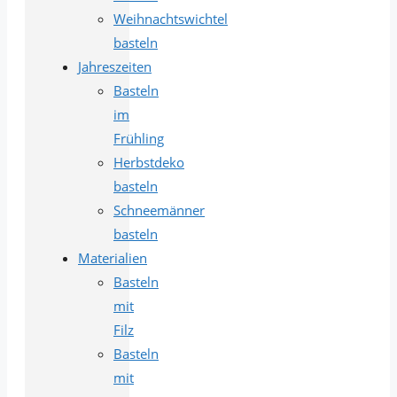
Weihnachtswichtel
basteln
Jahreszeiten
Basteln
im
Frühling
Herbstdeko
basteln
Schneemänner
basteln
Materialien
Basteln
mit
Filz
Basteln
mit