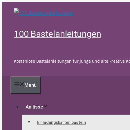
Zum
Inhalt
springen
100 Bastelanleitungen
Kostenlose Bastelanleitungen für junge und alte kreative K
Menü
Anlässe
Einladungskarten basteln