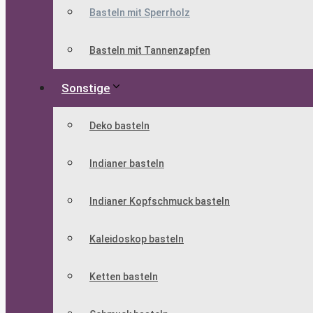
Basteln mit Sperrholz
Basteln mit Tannenzapfen
Sonstige
Deko basteln
Indianer basteln
Indianer Kopfschmuck basteln
Kaleidoskop basteln
Ketten basteln