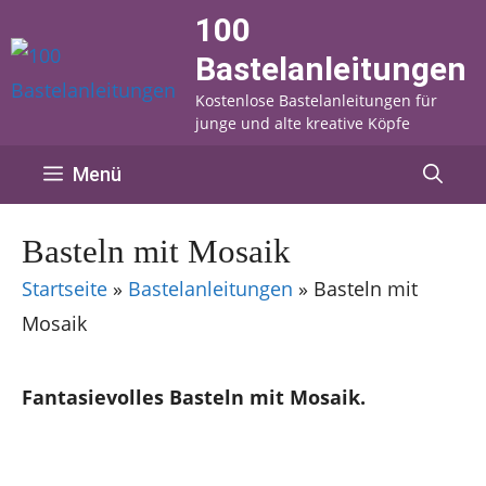
Zum
100
Inhalt
Bastelanleitungen
springen
Kostenlose Bastelanleitungen für
junge und alte kreative Köpfe
Menü
Basteln mit Mosaik
Startseite
»
Bastelanleitungen
»
Basteln mit
Mosaik
Fantasievolles Basteln mit Mosaik.