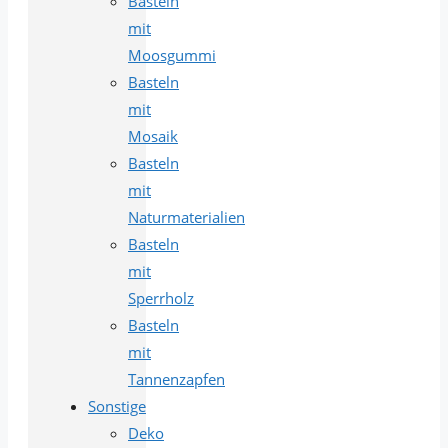
Basteln
mit
Moosgummi
Basteln
mit
Mosaik
Basteln
mit
Naturmaterialien
Basteln
mit
Sperrholz
Basteln
mit
Tannenzapfen
Sonstige
Deko