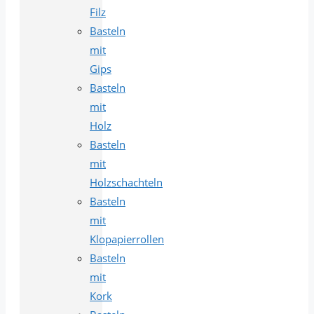
Filz
Basteln
mit
Gips
Basteln
mit
Holz
Basteln
mit
Holzschachteln
Basteln
mit
Klopapierrollen
Basteln
mit
Kork