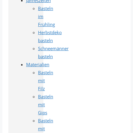
Jahreszeiten
Basteln
im
Frühling
Herbstdeko
basteln
Schneemänner
basteln
Materialien
Basteln
mit
Filz
Basteln
mit
Gips
Basteln
mit