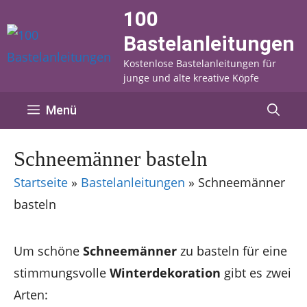
Zum
100
Inhalt
Bastelanleitungen
springen
Kostenlose Bastelanleitungen für
junge und alte kreative Köpfe
Menü
Schneemänner basteln
Startseite
»
Bastelanleitungen
»
Schneemänner
basteln
Um schöne
Schneemänner
zu basteln für eine
stimmungsvolle
Winterdekoration
gibt es zwei
Arten: